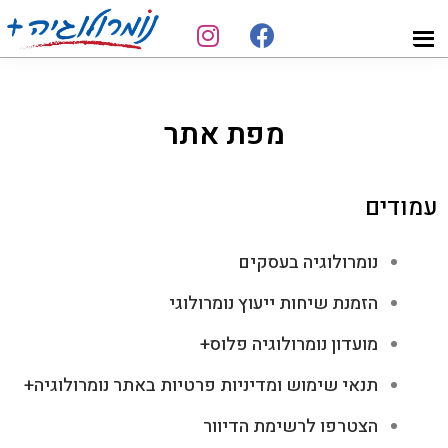
Skip
Skip
to
to
מאייה
נומרולוגיה
footer
main
הנומרולוגית
פורצת
content
דרך
מפת אתר
עמודים
נומרולוגיה בעסקים
הזמנת שיחות ייעוץ נומרולוגי
מועדון נומרולוגיה פלוס+
תנאי שימוש ומדיניות פרטיות באתר נומרולוגיה+
הצטרפו לרשימת הדיוור