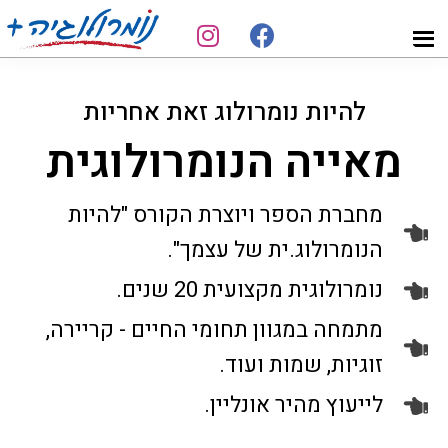
Skip
Skip
to
to
מאייה
נומרולוגיה
footer
main
הנומרולוגית
פורצת
content
להיות נומרולוג זאת אחריות
דרך
מאייה הנומרולוגית
מחברת הספר ויוצרת הקורס "להיות
הנומרולוג.ית של עצמך".
נומרולוגית מקצועית 20 שנים.
מתמחה במגוון תחומי החיים - קריירה,
זוגיות, שמות ועוד.
לייעוץ מהיר אונליין.