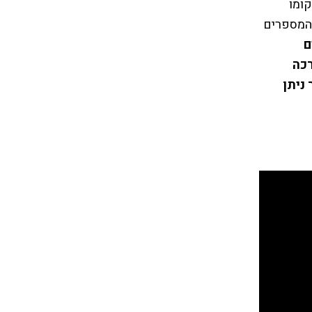
יחס למיקומו
 המספרים
ם
רכה
ניתן