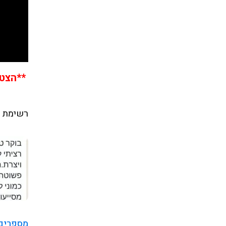
**הצטר
רשימת ה
מספרים 