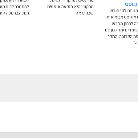
מהי נסיגת מרקורי? נסיגת
לשחרר ולהתכוונן
גוסט
מרקורי היא תופעה אופטית
להתחבר לכוח הא
נויות לפי חודש
שבה נראה
חנוכה.בחנוכה הזה
אוגוסט מביא איתו
בה לבחון מחדש
ומדים ומה נכון לנו
ה הקרובה. התדר
של