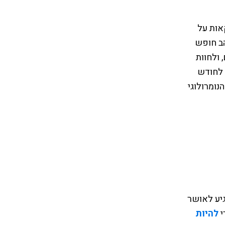
אות על
הב חופש
 ולחוות
את החיים. עלול להיות אימפולסיבי ו/או דרמטי. גם לימי הלידה 14 ו- 23 לחודש
נומרולוגי
גיע לאושר
י
להיות