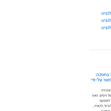
בחנוכה:
פשר על-פי
אנרגיה
ל ניסים. זאת
 לאפשר.
דול, להאיר,