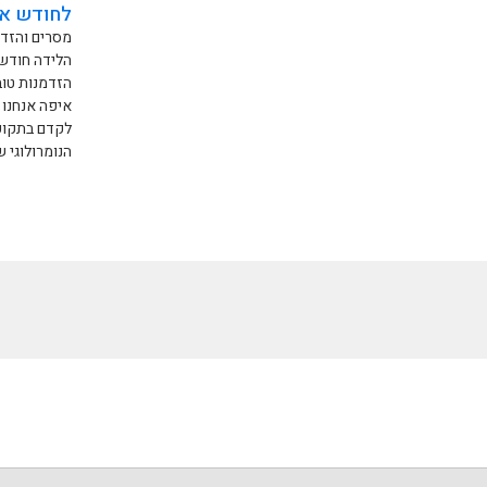
לחודש או
מסרים והזדמ
הלידה חודש 
הזדמנות טו
איפה אנחנו ע
לקדם בתקופ
הנומרולוגי 