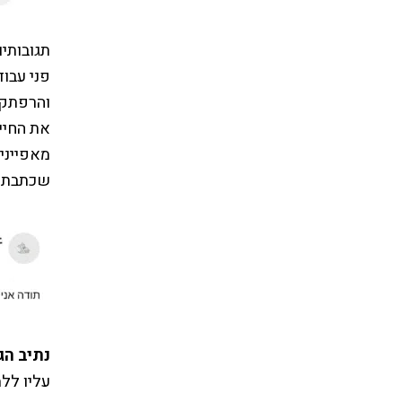
תגובותי
פני עבוד
והרפתקא
מאפייני
שכתבתי.
נתיב הג
עליו לל