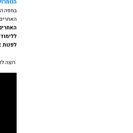
הנומרול
במפה הנו
האחרים
האחרים 
ללימוד 
לפנות א
רוצה לדעת על י