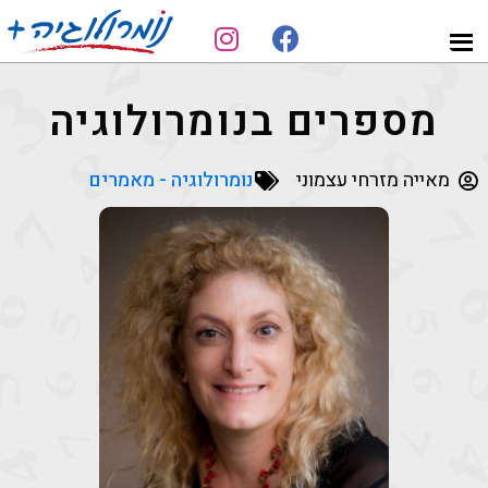
Skip
Skip
to
to
מאייה
נומרולוגיה
footer
main
הנומרולוגית
פורצת
מספרים בנומרולוגיה
content
דרך
מאייה מזרחי עצמוני
נומרולוגיה - מאמרים