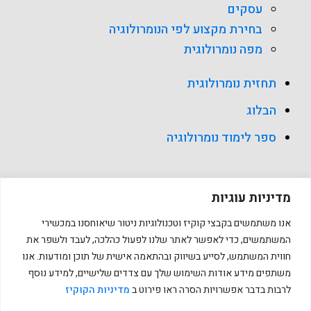
עסקים
בחירת מקצוע לפי הנומרולוגיה
מפה נומרולוגית
תחזית נומרולוגית
הבלוג
ספר לימוד נומרולוגיה
מדיניות עוגיות
אנו משתמשים בקבצי קוקיז וטכנולוגיות ניטור שיאוחסנו במכשירי
כל הזכויות שמורות למאייה מזרחי עצמוני Copyright © 2026
המשתמשים, כדי לאפשר לאתר שלנו לפעול כהלכה, לעבד ולשפר את
חווית המשתמש, לסייע בשיווק ובהתאמה אישית של תוכן ומודעות. אנו
משתפים מידע אודות השימוש שלך עם צדדים שלישיים, למידע נוסף
לרבות בדבר אפשרויות הסרה ראו פירוט ב
מדיניות הקוקיז