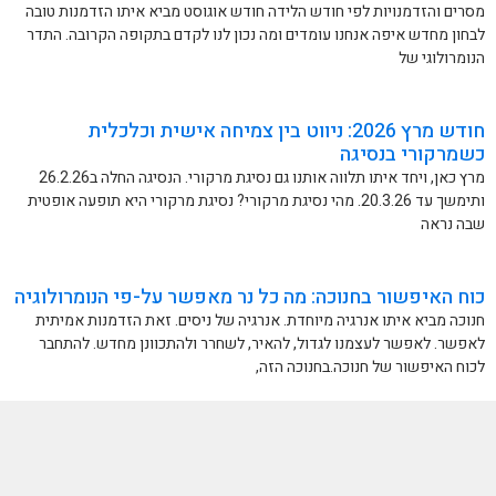
מסרים והזדמנויות לפי חודש הלידה חודש אוגוסט מביא איתו הזדמנות טובה
לבחון מחדש איפה אנחנו עומדים ומה נכון לנו לקדם בתקופה הקרובה. התדר
הנומרולוגי של
חודש מרץ 2026: ניווט בין צמיחה אישית וכלכלית
כשמרקורי בנסיגה
מרץ כאן, ויחד איתו תלווה אותנו גם נסיגת מרקורי. הנסיגה החלה ב26.2.26
ותימשך עד 20.3.26. מהי נסיגת מרקורי? נסיגת מרקורי היא תופעה אופטית
שבה נראה
כוח האיפשור בחנוכה: מה כל נר מאפשר על-פי הנומרולוגיה
חנוכה מביא איתו אנרגיה מיוחדת. אנרגיה של ניסים. זאת הזדמנות אמיתית
לאפשר. לאפשר לעצמנו לגדול, להאיר, לשחרר ולהתכוונן מחדש. להתחבר
לכוח האיפשור של חנוכה.בחנוכה הזה,