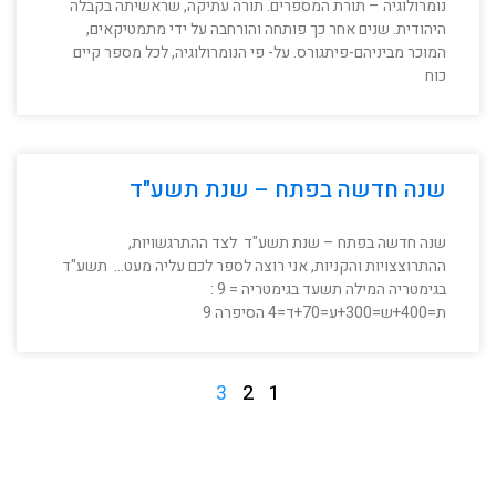
נומרולוגיה – תורת המספרים. תורה עתיקה, שראשיתה בקבלה
היהודית. שנים אחר כך פותחה והורחבה על ידי מתמטיקאים,
המוכר מביניהם-פיתגורס. על- פי הנומרולוגיה, לכל מספר קיים
כוח
שנה חדשה בפתח – שנת תשע"ד
שנה חדשה בפתח – שנת תשע"ד לצד ההתרגשויות,
ההתרוצצויות והקניות, אני רוצה לספר לכם עליה מעט… תשע"ד
בגימטריה המילה תשעד בגימטריה = 9 :
ת=400+ש=300+ע=70+ד=4 הסיפרה 9
3
2
1