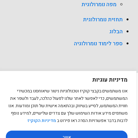
מפה נומרולוגית
תחזית נומרולוגית
הבלוג
ספר לימוד נומרולוגיה
מדיניות עוגיות
כל הזכויות שמורות למאייה מזרחי עצמוני Copyright © 2026
אנו משתמשים בקבצי קוקיז וטכנולוגיות ניטור שיאוחסנו במכשירי
המשתמשים, כדי לאפשר לאתר שלנו לפעול כהלכה, לעבד ולשפר את
חווית המשתמש, לסייע בשיווק ובהתאמה אישית של תוכן ומודעות. אנו
משתפים מידע אודות השימוש שלך עם צדדים שלישיים, למידע נוסף
לרבות בדבר אפשרויות הסרה ראו פירוט ב
מדיניות הקוקיז
אשר