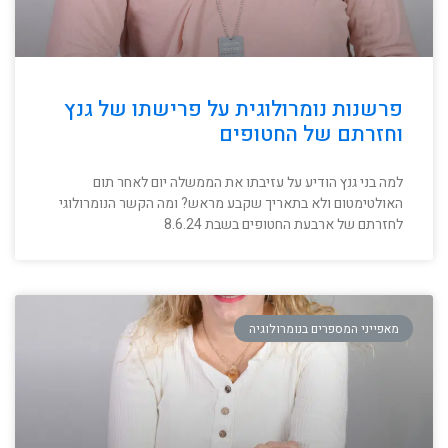
פרשנות נומרולוגית על פרישתו של גנץ
וחזרתם של החטופים
למה בני גנץ הודיע על עזיבתו את הממשלה יום לאחר תום
האולטימטום ולא בתאריך שקבע מראש? ומה הקשר הנומרולוגי
לחזרתם של ארבעת החטופים בשבת 8.6.24
מאפייני המספרים בנומרולוגיה