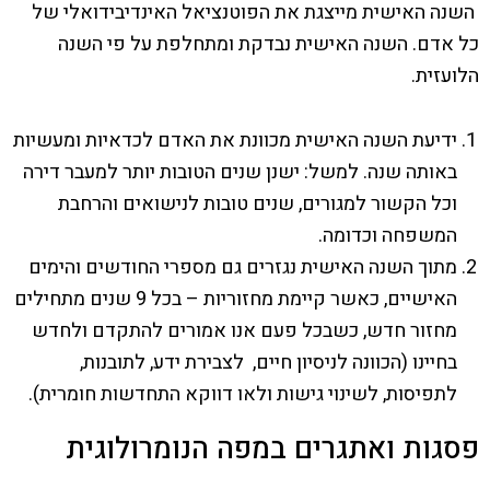
השנה האישית מייצגת את הפוטנציאל האינדיבידואלי של
כל אדם. השנה האישית נבדקת ומתחלפת על פי השנה
הלועזית.
ידיעת השנה האישית מכוונת את האדם לכדאיות ומעשיות
באותה שנה. למשל: ישנן שנים הטובות יותר למעבר דירה
וכל הקשור למגורים, שנים טובות לנישואים והרחבת
המשפחה וכדומה.
מתוך השנה האישית נגזרים גם מספרי החודשים והימים
האישיים, כאשר קיימת מחזוריות – בכל 9 שנים מתחילים
מחזור חדש, כשבכל פעם אנו אמורים להתקדם ולחדש
בחיינו (הכוונה לניסיון חיים, לצבירת ידע, לתובנות,
לתפיסות, לשינוי גישות ולאו דווקא התחדשות חומרית).
פסגות ואתגרים במפה הנומרולוגית