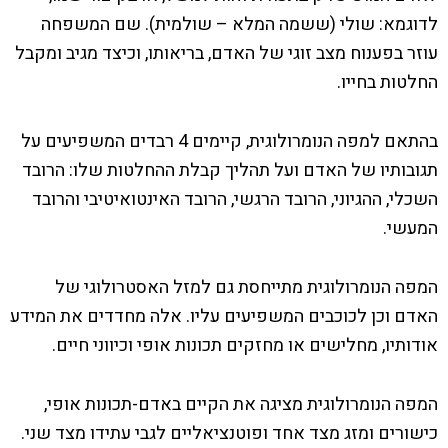
לדוגמא: שולי (ששמה המלא – שולמית). שם המשפחה
עוזר בפענוח מצב זוגי של האדם, בריאותו, וכיצד מגיב ומקבל
החלטות בחייו.
בהתאם למפה הנומרולוגית, קיימים 4 רבדים המשפיעים על
תגובותיו של האדם ועל תהליך קבלת ההחלטות שלו: הרובד
השכלי, ההגיוני, הרובד הרגשי, הרובד האינטואיטיבי והרובד
המעשי.
המפה הנומרולוגית מתייחסת גם למזל האסטרולוגי של
האדם וכן לכוכבים המשפיעים עליו. אלה מחדדים את המידע
אודותיו, מחלישים או מחזקים תכונות אופי וכיווני חיים.
המפה הנומרולוגית מציגה את הקיים באדם-תכונות אופי,
כישורים ומזג מצד אחד ופוטנציאליים לגבי עתידו מצד שני.