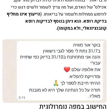
6. בריאות – במפה הנומרולוגית יכולת לבדוק מהו "עקב
אכילס" של האדם, ועל מה צריך לשמור ולשים דגש כדי
להימנע ממחלות ולשמור על בריאותו. (
הייעוץ אינו מחליף
בדיקת רופא. הוא ניתן בנוסף לבדיקות רופא
קונבנציונאלי, ולא במקומו).
החישוב במפה נומרולוגית