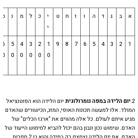
א
ב
ג
ד
ה
ו
ז
ח
ט
י
כ
ל
מ
נ
ס
י
6
5
4
3
2
1
9
8
7
6
5
4
3
2
1
0
0
0
0
0
0
2.
יום הלידה במפה נומרולוגית
יום הלידה הוא הפוטנציאל
המולד. אלו למעשה תכונות האופי, המזג, הכישורים שהאדם
מגיע איתם לעולם. כל אלה מהווים את "ארגז הכלים" של
האדם. שימוש נכון ונבון בהם יכול להביא למימוש הייעוד של
האדם. את יום הלידה נצמצם רק במידה והוא בן 2 ספרות,