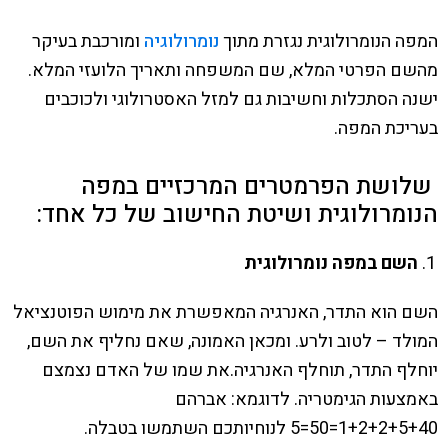
המפה הנומרולוגית נגזרת מתוך
נומרולוגיה
ומורכבת בעיקר
מהשם הפרטי המלא, שם המשפחה ותאריך הלועזי המלא.
ישנה הסתכלות וחשיבות גם למזל האסטרולוגי ולכוכבים
בעריכת המפה.
שלושת הפרמטרים המרכזיים במפה
הנומרולוגית ושיטת החישוב של כל אחד:
השם במפה נומרולוגית
השם הוא התדר, האנרגיה המאפשרת את מימוש הפוטנציאל
המולד – לטוב ולרע. ומכאן האמונה, שאם נחליף את השם,
יוחלף התדר, תוחלף האנרגיה.את שמו של האדם נצמצם
באמצעות הגימטריה. לדוגמא: אברהם
1+2+2+5+40=50=5 לנוחיותכם השתמשו בטבלה.