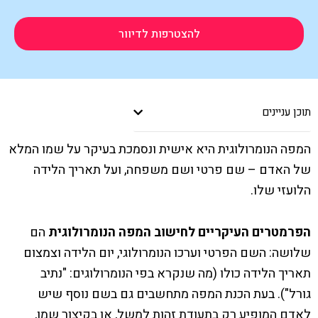
להצטרפות לדיוור
תוכן עניינים
המפה הנומרולוגית היא אישית ונסמכת בעיקר על שמו המלא
של האדם – שם פרטי ושם משפחה, ועל תאריך הלידה
הלועזי שלו.
הפרמטרים העיקריים לחישוב המפה הנומרולוגית
הם
שלושה: השם הפרטי וערכו הנומרולוגי, יום הלידה וצמצום
תאריך הלידה כולו (מה שנקרא בפי הנומרולוגים: "נתיב
גורל"). בעת הכנת המפה מתחשבים גם בשם נוסף שיש
לאדם המופיע רק בתעודת זהות למשל, או בקיצור שמו,