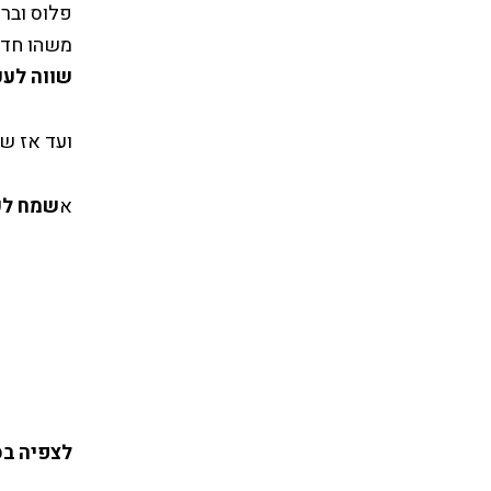
פלוס ובר
משהו חדש
שווה לעק
ועד אז שי
א
שמח לק
לצפיה בס