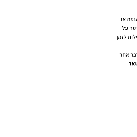
ופה או
ופה על
לות לזמן
דבר אחר
אר