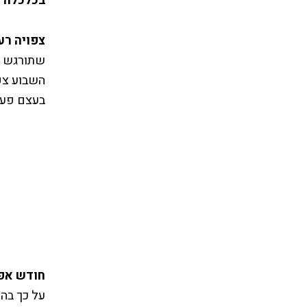
בכלכלה
ה
צפויה רע
שתורגש ג
השבוע צפ
בעצם פעו
חודש אפ
על כך בה