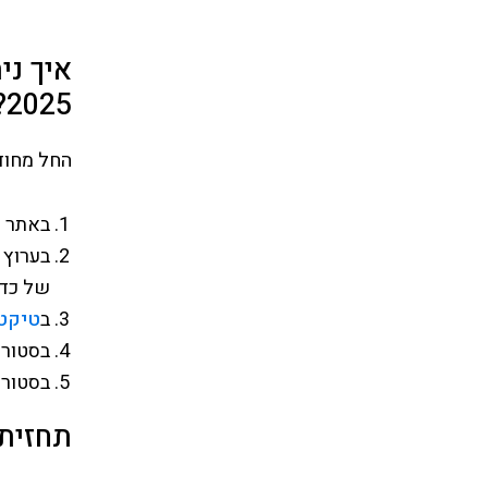
איך ני
2025?
החל מחודש זה, אפריל 2025, 
באתר ה
בערוץ 
של כד
ב
טיקט
בסטורי
בסטורי
תחזית נומ