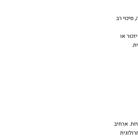
 סיכוי רב
יזכור או
ת.
ות. ארחיב
יה נומרולוגית