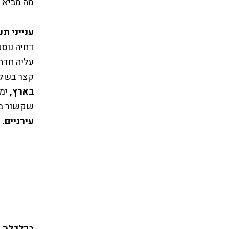
מה מביא 
ענייני ת
דחיה נוספ
עליה חדה
קצר בשל ה
בארץ,
ימש
שקשור בח
עירניים.