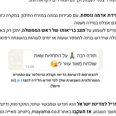
מדד צפוי לעצות, וכך גם המחירים לקראת החג.
ידת אדמה נוספת
, עם סבירות גבוהה במזרח התיכון. במקרה כזה,
ם אצלנו במידה מעטה.
ויים לשמוע על
מצב בריאותו של ראש הממשלה
, יתכן רק בא
לה שידרש בגינה למספר שעות או ימים לשהות בהשגחה רפואי
להצטרפות לרשימת הדיוור וקבלת הניוזלטר עם התחזית
הנומרולוגית השבועית שלך לפי חודש הלידה לחצו
כאן
(זה
חינם!)
ריל למדינת ישראל
הוא חודש שמבשר שינוי, התקדמות, ודינמי
משך השבוע,
אז תעקבו
באתר mayama.co.il, ביוטיוב מאי