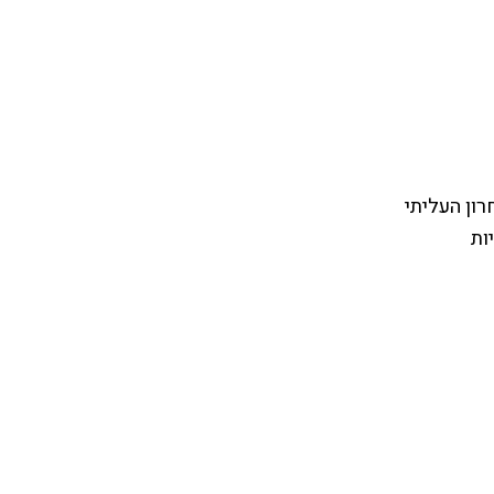
חרון העליתי
ות