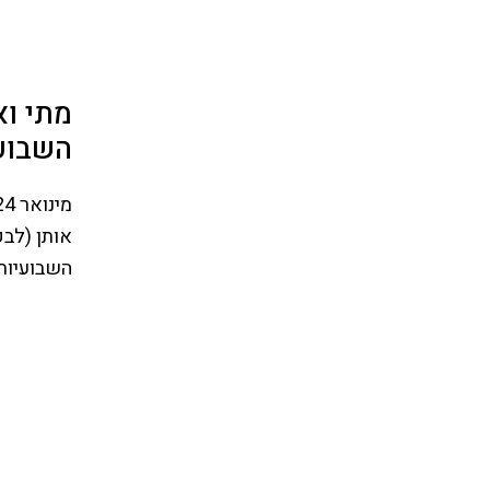
מתי וא
השבוע
אותן (לב
השבועיות ש