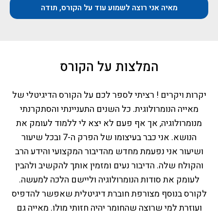
מאיה אני רוצה לשמוע עוד על הקורס, תודה
המלצות על הקורס
יקרות ויקרים ! רציתי לספר לכם על הקורס הדיגיטלי של
מאייה הנומרולוגית. כל השנים התעניינתי והסתקרנתי
מנומרולוגיה, אך אף פעם לא יצא לי ללמוד לעומק את
הנושא. אני כבר בעיצומו של הפרק ה-7 ובכל שיעור
ושיעור אני נפעמת מחדש מהדיבור המקצועי והידע הרב
והקולח שלה. הדיבור נעים ומזמין אותך להקשיב ולהבין
לעומק את סודות הנומרולוגיה וליישם הלכה למעשה.
לקורס בנוסף מצורפת חוברת דיגיטלית שאפשר להדפיס
ועוזרת למי שרוצה שהחומר יהיה חזותי מולו. מאייה גם