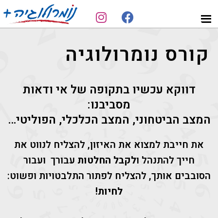
Skip
Skip
to
to
מאייה
נומרולוגיה
footer
main
הנומרולוגית
פורצת
קורס נומרולוגיה
content
דרך
דווקא עכשיו בתקופה של אי ודאות
מסביבנו:
המצב הביטחוני, המצב הכלכלי, הפוליטי…
את חייבת למצוא את האיזון, להצליח לנווט את
חייך להתנהל ו
לקבל החלטות
עבורך ועבור
הסובבים אותך, להצליח לפתור התלבטויות ופשוט:
לחיות!