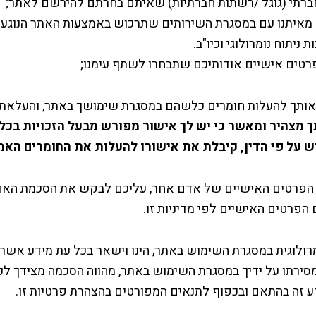
חברתי (גוגל /רשתות חברתיות) שאיתם בחרתם להירשם לאתר;
מאיתנו עם במסגרת השירותים שתרכוש באמצעות האתר הנוגע 
 ניתוח נומרולוגי וכיו"ב.
רטים אישיים אודותיכם שתבחרו לשתף עימנו;
ת אותך להעלות חומרים כלשהם במסגרת שימושך באתר, והעלאת 
ך מצהיר ומאשר כי יש לך אישור מפורש מבעל הזכויות ב
ש על פי הדין, קיבלת את אישורו להעלות את החומרים האמו
 הפרטים האישיים של אדם אחר, עליכם לבקש את הסכמת האדם
 הפרטים האישיים לפי מדיניות זו.
רולוגית במסגרת השימוש באתר, הינו וישאר בכל עת מידע אשר
מסירתו על ידיך במסגרת השימוש באתר, מהווה הסכמה מצידך לכך
זה בהתאם ובכפוף לתנאים המפורטים בהצהרת פרטיות זו.