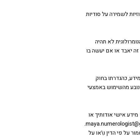
זיות לשמירה על סודיות
ומרולוגית לא תהיה
זה יאבד או אם יעשה בו
ידע, כהגדרתו בחוק
אחר, שנובע מהשימוש באמצעי
מידע אישי אודותיך או
את כל הפרטים שנאספו אודותיך, תהיה לך הזכות לפנות אלינו באמצעות מייל maya.numerologist@gmail.com.
ור על פי הדין ו\או על