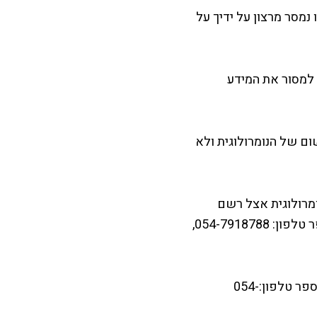
 נמסר מרצון על ידיך על
 למסור את המידע
 של הנומרולוגית ולא
מרולוגית אצל רשם
מאגרי המידע. בעלת השליטה במאגר הינה מאייה מזרחי עצמוני ופרטיה הינם כדלהלן: מספר טלפון: 054-7918788,
צד שלישי אשר עוזר בתפעול ובשמירת המידע הינו איתמר עצמוני, אשר פרטיו כדלהלן: מספר טלפון:054-