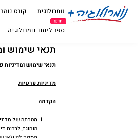
Skip
Skip
Skip
נומרולוגית
קורס נומרו
to
to
to
primary
footer
main
מאייה
נומרולוגיה
ספר לימוד נומרולוגיה
navigation
content
הנומרולוגית
פורצת
דרך
תנאי שימוש ומ
תנאי שימוש ומדיניות פ
מדיניות פרטיות
הקדמה
מטרתה של מדיניו
הנהוגה, לרבות תי
תספק לנו ו\או ש