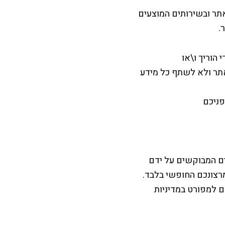
תר ובשירותים המוצעים
.
על ידי הוריך ו\או
תר ולא לשתף כל מידע
פניכם
 המבוקשים על ידם
מרצונכם החופשי בלבד.
ם למפורט במדיניות