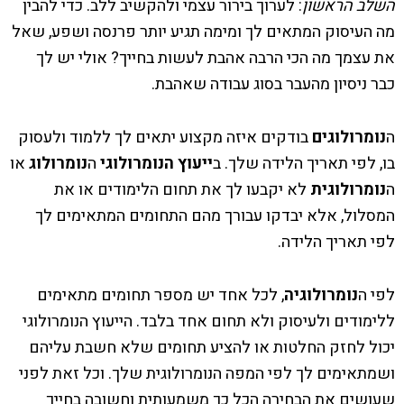
השלב הראשון
: לערוך בירור עצמי ולהקשיב ללב. כדי להבין
מה העיסוק המתאים לך ומימה תגיע יותר פרנסה ושפע, שאל
את עצמך מה הכי הרבה אהבת לעשות בחייך? אולי יש לך
כבר ניסיון מהעבר בסוג עבודה שאהבת.
ה
נומרולוגים
בודקים איזה מקצוע יתאים לך ללמוד ולעסוק
בו, לפי תאריך הלידה שלך. ב
ייעוץ הנומרולוגי
ה
נומרולוג
או
ה
נומרולוגית
לא יקבעו לך את תחום הלימודים או את
המסלול, אלא יבדקו עבורך מהם התחומים המתאימים לך
לפי תאריך הלידה.
לפי ה
נומרולוגיה
, לכל אחד יש מספר תחומים מתאימים
ללימודים ולעיסוק ולא תחום אחד בלבד. הייעוץ הנומרולוגי
יכול לחזק החלטות או להציע תחומים שלא חשבת עליהם
ושמתאימים לך לפי המפה הנומרולוגית שלך. וכל זאת לפני
שעושים את הבחירה הכל כך משמעותית וחשובה בחייך