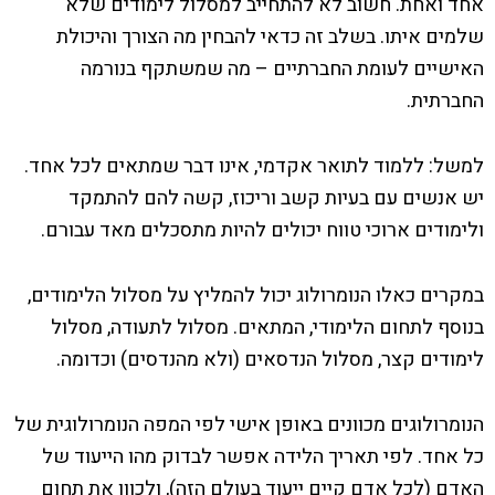
אחד ואחת. חשוב לא להתחייב למסלול לימודים שלא
שלמים איתו. בשלב זה כדאי להבחין מה הצורך והיכולת
האישיים לעומת החברתיים – מה שמשתקף בנורמה
החברתית.
למשל: ללמוד לתואר אקדמי, אינו דבר שמתאים לכל אחד.
יש אנשים עם בעיות קשב וריכוז, קשה להם להתמקד
ולימודים ארוכי טווח יכולים להיות מתסכלים מאד עבורם.
במקרים כאלו הנומרולוג יכול להמליץ על מסלול הלימודים,
בנוסף לתחום הלימודי, המתאים. מסלול לתעודה, מסלול
לימודים קצר, מסלול הנדסאים (ולא מהנדסים) וכדומה.
הנומרולוגים מכוונים באופן אישי לפי המפה הנומרולוגית של
כל אחד. לפי תאריך הלידה אפשר לבדוק מהו הייעוד של
האדם (לכל אדם קיים ייעוד בעולם הזה), ולכוון את תחום