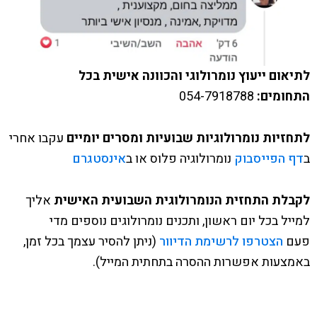
לתיאום ייעוץ נומרולוגי והכוונה אישית בכל
התחומים:
054-7918788
לתחזיות נומרולוגיות שבועיות ומסרים יומיים
עקבו אחרי
ב
דף הפייסבוק
נומרולוגיה פלוס או ב
אינסטגרם
לקבלת התחזית הנומרולוגית השבועית
האישית
אליך
למייל בכל יום ראשון, ותכנים נומרולוגים נוספים מדי
פעם
הצטרפו לרשימת הדיוור
(ניתן להסיר עצמך בכל זמן,
באמצעות אפשרות ההסרה בתחתית המייל).