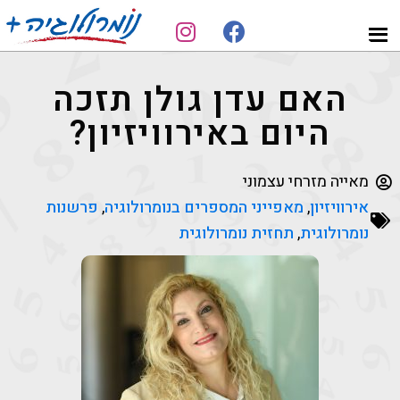
Skip
Skip
to
to
מאייה
נומרולוגיה
footer
main
הנומרולוגית
פורצת
האם עדן גולן תזכה
content
דרך
היום באירוויזיון?
מאייה מזרחי עצמוני
אירוויזיון
,
מאפייני המספרים בנומרולוגיה
,
פרשנות
נומרולוגית
,
תחזית נומרולוגית